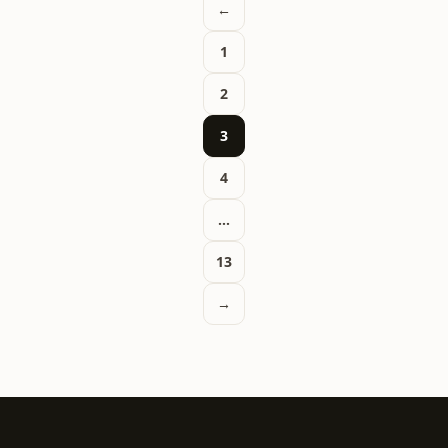
Pagination des publi
←
1
2
3
4
…
13
→