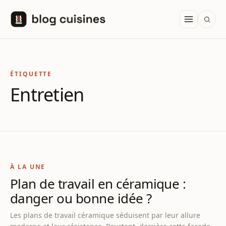
Aller au contenu
ÉTIQUETTE
Entretien
À LA UNE
Plan de travail en céramique :
danger ou bonne idée ?
Les plans de travail céramique séduisent par leur allure