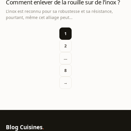
Comment enlever de la rouille sur de l’inox ?
L’inox est reconnu pour sa robustesse et sa résistance,
pourtant, même cet alliage peut…
Pagination des publi
1
2
…
8
→
Blog Cuisines
.