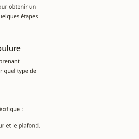
our obtenir un
quelques étapes
oulure
prenant
ir quel type de
cifique :
ur et le plafond.