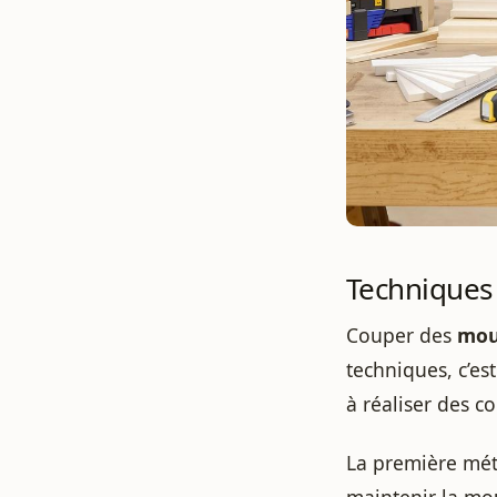
Techniques
Couper des
mou
techniques, c’es
à réaliser des c
La première méth
maintenir la mo