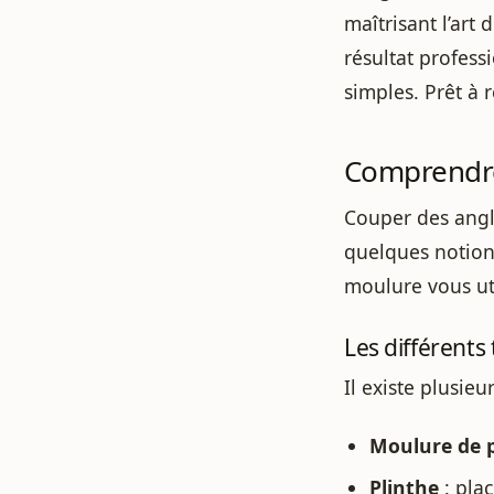
maîtrisant l’art
résultat profess
simples. Prêt à r
Comprendre
Couper des ang
quelques notions
moulure vous uti
Les différents
Il existe plusie
Moulure de 
Plinthe
: pla