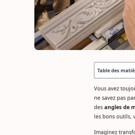
Table des matiè
Vous avez toujou
ne savez pas pa
des
angles de 
les bons outils,
Imaginez transf