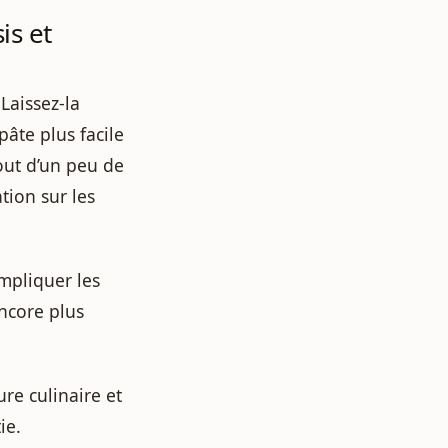
is et
Laissez-la
âte plus facile
jout d’un peu de
tion sur les
impliquer les
encore plus
re culinaire et
ie.