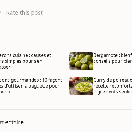
Rate this post
ons cuisine : causes et
Bergamote : bienf
ns simples pour s’en
conseils pour bien
asser
tions gourmandes : 10 façons
Curry de poireaux 
es d’utiliser la baguette pour
recette réconfort
péritif
ingrédients seul
mmentaire