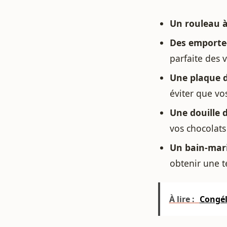
Un rouleau à 
Des emporte-
parfaite des v
Une plaque d
éviter que vo
Une douille d
vos chocolats
Un bain-mari
obtenir une te
À lire :
Congéla