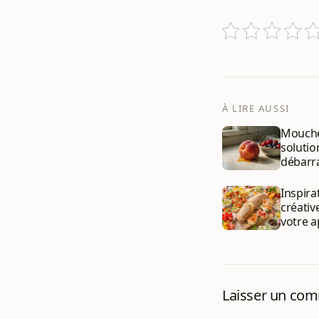
À LIRE AUSSI
Moucher
solutio
débarr
Inspira
créativ
votre a
Laisser un co