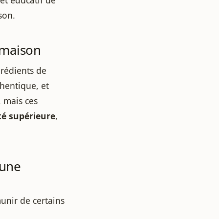
son.
s-maison
grédients de
hentique, et
, mais ces
té supérieure
,
 une
munir de certains