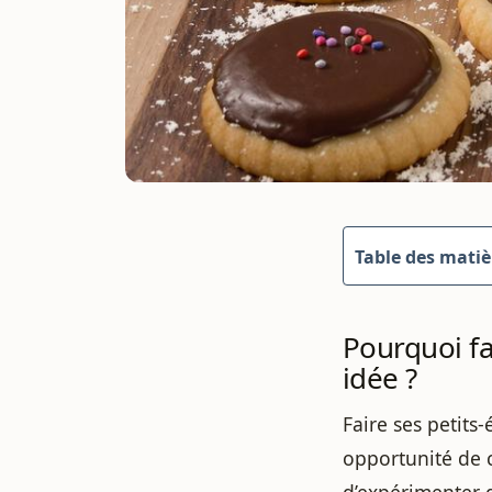
Table des matiè
Pourquoi fa
idée ?
Faire ses petits-
opportunité de co
d’expérimenter d