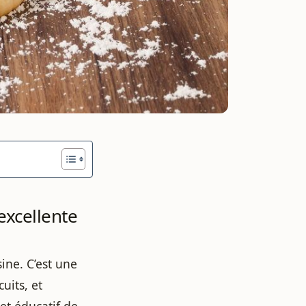
excellente
sine. C’est une
uits, et
et éducatif de