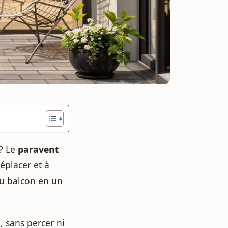
u? Le
paravent
déplacer et à
 ou balcon en un
, sans percer ni