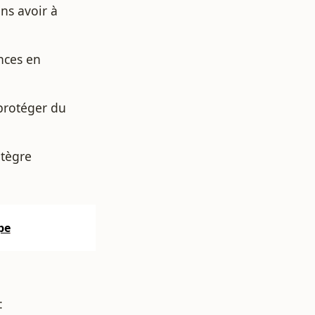
ns avoir à
nces en
protéger du
ntègre
pe
: