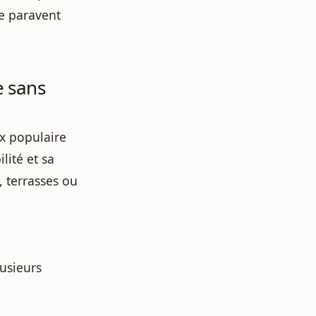
ce paravent
e sans
x populaire
lité et sa
s, terrasses ou
lusieurs