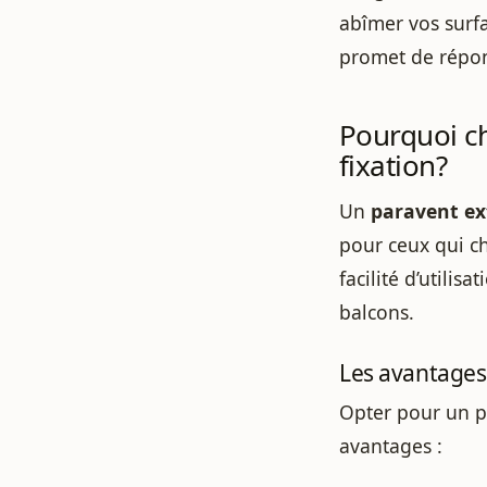
abîmer vos surfa
promet de répond
Pourquoi ch
fixation?
Un
paravent ext
pour ceux qui ch
facilité d’utilis
balcons.
Les avantages 
Opter pour un pa
avantages :